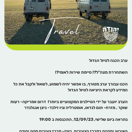
ערב הכנה לטיול הגדול
השתחררת מצה"ל?! סיימת שירות לאומי?!
הכנו עבורך ערב מטורף, בו אפשר יהיה לשמוע, לשאול ולקבל את כל
המידע לקראת היציאה לטיול הגדול
הערב יועבר על ידי הטיילנים המקצועיים ביותר!
דרום אמריקה- רעות
שוקר , מזרח- תום לנדאו, אוסטרליה וניו זילנד- ניצן אנגלנדר
נתראה ביום שלישי, 12/09/23, התכנסות ב 19:00
האירוע יתקיים במרכז הצעירים, בוויז- מרכז צעירים מטה יהודה