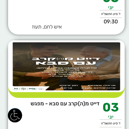
יוני
ז' סיון התשפ"ה
09:30
איש לחם, תעוז
03
דייט מ(ה)קרב עם סבא - מפגש
יוני
ז' סיון התשפ"ה