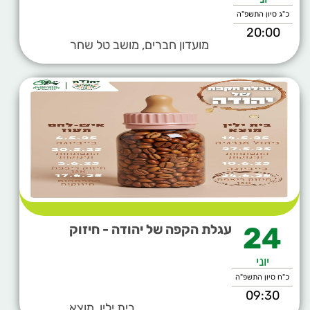
כ"ג סיון התשפ"ה
20:00
מועדון חברים, מושב טל שחר
24
עגלת הקפה של יהודה - חיזוק
יוני
כ"ח סיון התשפ"ה
09:30
בית ילין, מוצא