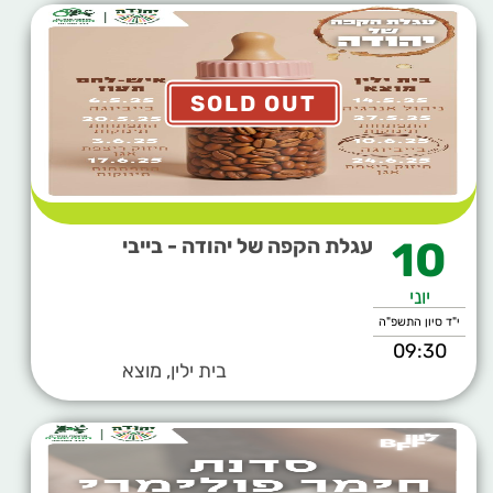
SOLD OUT
10
עגלת הקפה של יהודה - בייבי
יוני
י"ד סיון התשפ"ה
09:30
בית ילין, מוצא