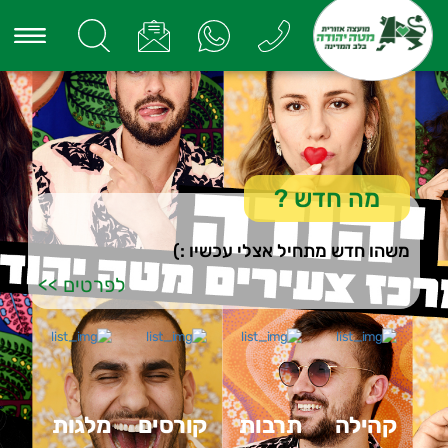
מה חדש
?
משהו חדש מתחיל אצלי עכשיו :)
לפרטים >>
קהילה
תרבות
קורסים
מלגות